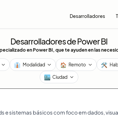
Desarrolladores
Desarrolladores de Power BI
pecializado en Power BI, que te ayuden en las neces
👔
🏠
🛠️
Modalidad
Remoto
Hab
🏙️
Ciudad
 e sistemas básicos com foco em dados, visual