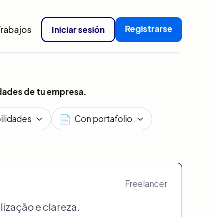
Registrarse
Trabajos
Iniciar sesión
idades de tu empresa.
📄
ilidades
Con portafolio
Freelancer
ização e clareza.