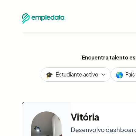
Encuentra talento es
🎓
🌎
Estudiante activo
País
Vitória
Desenvolvo dashboards