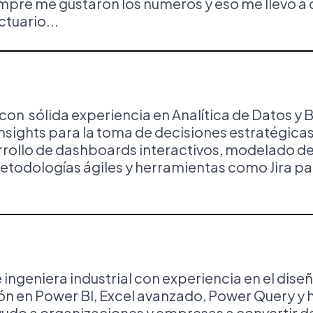
mpre me gustaron los números y eso me llevó a 
ctuario...
con sólida experiencia en Analítica de Datos y B
nsights para la toma de decisiones estratégica
arrollo de dashboards interactivos, modelado d
todologías ágiles y herramientas como Jira par
e ingeniera industrial con experiencia en el dis
n en Power BI, Excel avanzado, Power Query y 
o a organizaciones y empresas a convertir dat