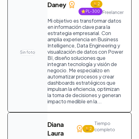
Daney
🏆
2
⭐
PL-300
Freelancer
Mi objetivo es transformar datos
en información clave para la
estrategia empresarial. Con
amplia experiencia en Business
Intelligence, Data Engineering y
visualización de datos con Power
Sin foto
BI, diseño soluciones que
integran tecnología y visión de
negocio. Me especializo en
automatizar procesos y crear
dashboards estratégicos que
impulsan la eficiencia, optimizan
la toma de decisiones y generan
impacto medible en la...
Diana
Tiempo
🏆
2
completo
Laura