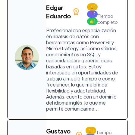
Edgar
🏆
1
❓
1
Eduardo
Tiempo
👍
1
completo
Profesional con especialización
en análisis de datos con
herramientas como Power BI y
MicroStrategy, así como sólidos
conocimientos en SQL y
capacidad para generar ideas
basadas en datos. Estoy
interesado en oportunidades de
trabajo a medio tiempo o como
freelancer, lo que me brinda
flexibilidad y adaptabilidad.
Además, cuento con un dominio
del idioma inglés, lo que me
permite comunicarme...
Gustavo
🏆
1
Tiempo