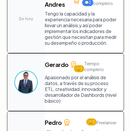
💬
2
Andres
completo
Tengo la capacidad y la
experiencia necesaria para poder
Sin foto
llevar un análisis y así poder
implementar los indicadores de
gestión que necesitan para medir
su desempeño o producción.
Gerardo
Tiempo
🏆
1
completo
Apasionado por el análisis de
datos, a través de su proceso
ETL, creatividad, innovador y
desarrollador de Dashbords (nivel
básico)
Pedro
🏆
1
Freelancer