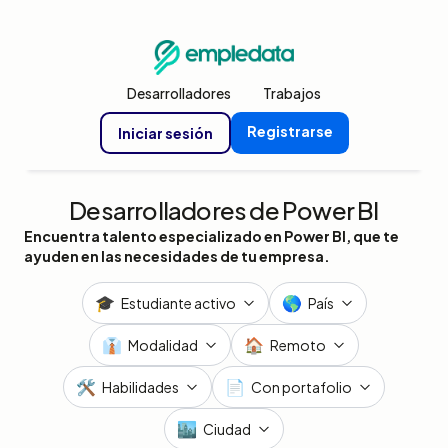
Desarrolladores
Trabajos
Registrarse
Iniciar sesión
Desarrolladores de Power BI
Encuentra talento especializado en Power BI, que te
ayuden en las necesidades de tu empresa.
🎓
🌎
Estudiante activo
País
👔
🏠
Modalidad
Remoto
🛠️
📄
Habilidades
Con portafolio
🏙️
Ciudad