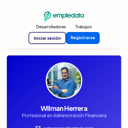
Desarrolladores
Trabajos
Registrarse
Iniciar sesión
Wilman Herrera
Profesional en Administración Financiera
waherrerao@hotmail.com