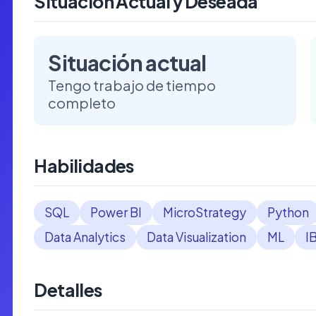
Situación Actual y Deseada
Situación actual
Tengo trabajo de tiempo
completo
Habilidades
SQL
Power BI
MicroStrategy
Python
Data Analytics
Data Visualization
ML
I
Detalles