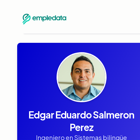
Edgar Eduardo Salmeron
Perez
Ingeniero en Sistemas bilingüe