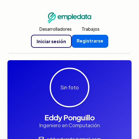
Desarrolladores
Trabajos
Registrarse
Iniciar sesión
Sin foto
Eddy Ponguillo
Ingeniero en Computación
eddyeduardo@gmail.com