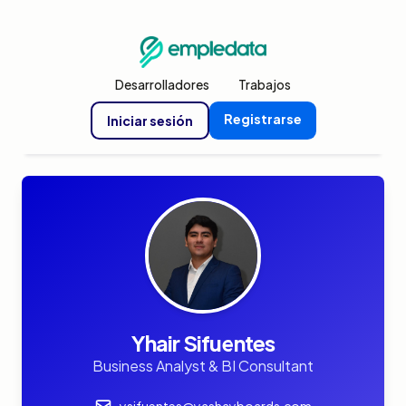
Desarrolladores
Trabajos
Registrarse
Iniciar sesión
Yhair Sifuentes
Business Analyst & BI Consultant
ysifuentes@yashayboards.com