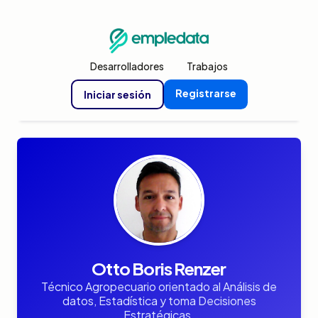
Desarrolladores
Trabajos
Registrarse
Iniciar sesión
Otto Boris Renzer
Técnico Agropecuario orientado al Análisis de
datos, Estadística y toma Decisiones
Estratégicas.