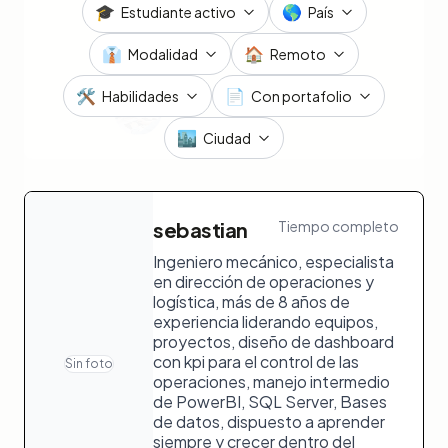
🎓
🌎
Estudiante activo
País
👔
🏠
Modalidad
Remoto
🛠️
📄
Habilidades
Con portafolio
🏙️
Ciudad
sebastian
Tiempo completo
Ingeniero mecánico, especialista
en dirección de operaciones y
logística, más de 8 años de
experiencia liderando equipos,
proyectos, diseño de dashboard
con kpi para el control de las
Sin foto
operaciones, manejo intermedio
de PowerBI, SQL Server, Bases
de datos, dispuesto a aprender
siempre y crecer dentro del